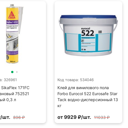
а: 326961
Код товара: 534046
 SikaFlex 171FC
Клей для винилового пола
ановый 752521
Forbo Eurocol 522 Eurosafe Star
ый 0,3 л
Tack водно-дисперсионный 13
кг
и
₽/шт.
от 9929 ₽/шт.
896 ₽
11033 ₽