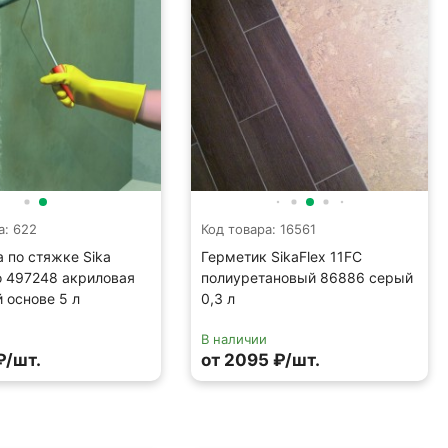
а: 622
Код товара: 16561
а по стяжке Sika
Герметик SikaFlex 11FC
ro 497248 акриловая
полиуретановый 86886 серый
й основе 5 л
0,3 л
В наличии
₽/шт.
от 2095 ₽/шт.