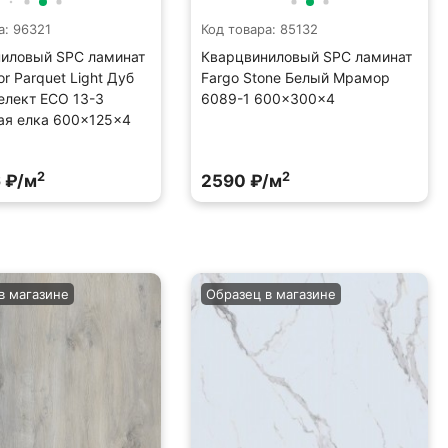
а: 96321
Код товара: 85132
иловый SPC ламинат
Кварцвиниловый SPC ламинат
oor Parquet Light Дуб
Fargo Stone Белый Мрамор
елект ECO 13-3
6089-1 600×300×4
ая елка 600×125×4
2
2
 ₽/м
2590 ₽/м
в магазине
Образец в магазине