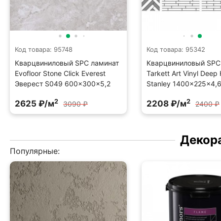
Код товара: 95748
Код товара: 95342
Кварцвиниловый SPC ламинат
Кварцвиниловый SPC
Evofloor Stone Click Everest
Tarkett Art Vinyl Deep
Эверест S049 600×300×5,2
Stanley 1400×225×4,
2
2
2625 ₽/м
2208 ₽/м
3090 ₽
2400 ₽
Декор
Популярные: