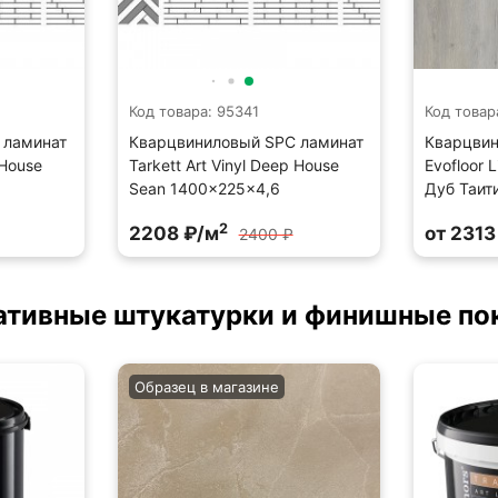
Код товара: 95341
Код товар
 ламинат
Кварцвиниловый SPC ламинат
Кварцвин
 House
Tarkett Art Vinyl Deep House
Evofloor L
6
Sean 1400×225×4,6
Дуб Таит
2
2208 ₽/м
от 2313
2400 ₽
ативные штукатурки и финишные по
Образец в магазине