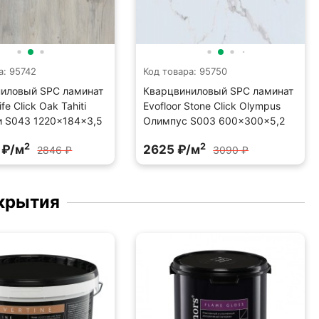
а: 95742
Код товара: 95750
иловый SPC ламинат
Кварцвиниловый SPC ламинат
ife Click Oak Tahiti
Evofloor Stone Click Olympus
и S043 1220×184×3,5
Олимпус S003 600×300×5,2
2
2
 ₽/м
2625 ₽/м
2846 ₽
3090 ₽
крытия