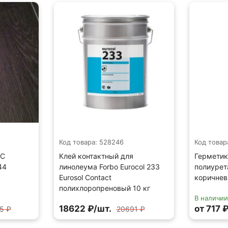
Код товара: 528246
Код товар
FC
Клей контактный для
Герметик
44
линолеума Forbo Eurocol 233
полиурет
Eurosol Contact
коричнев
полихлоропреновый 10 кг
В наличи
18622 ₽/шт.
от 717 
5 ₽
20691 ₽