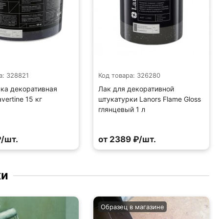
а: 328821
Код товара: 326280
ка декоративная
Лак для декоративной
avertine 15 кг
штукатурки Lanors Flame Gloss
глянцевый 1 л
/шт.
от 2389 ₽/шт.
ки
Образец в магазине