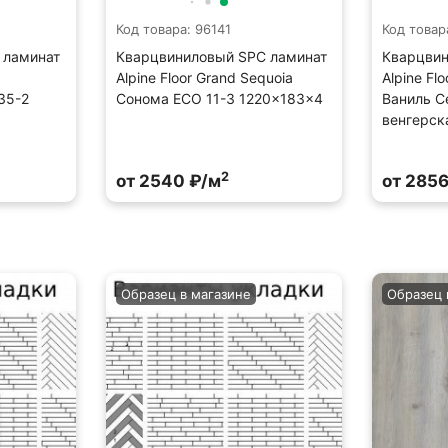
Код товара: 96141
Код товар
 ламинат
Кварцвиниловый SPC ламинат
Кварцвин
Alpine Floor Grand Sequoia
Alpine Fl
35-2
Сонома ECO 11-3 1220×183×4
Ваниль С
венгерск
2
от 2540 ₽/м
от 2856
Образец в магазине
Образец 