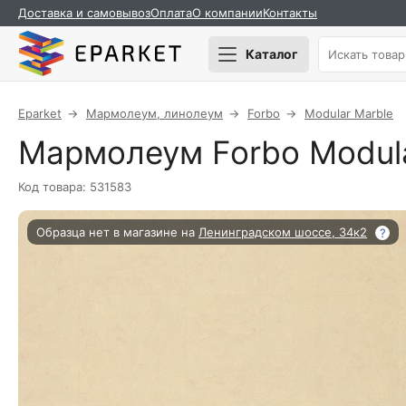
Доставка и самовывоз
Оплата
О компании
Контакты
Каталог
Eparket
Мармолеум, линолеум
Forbo
Modular Marble
Мармолеум Forbo Modula
Код товара: 531583
Образца нет в магазине на
Ленинградском шоссе, 34к2
?