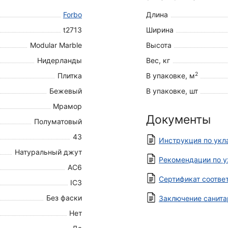
Forbo
Длина
t2713
Ширина
Modular Marble
Высота
Нидерланды
Вес, кг
2
Плитка
В упаковке, м
Бежевый
В упаковке, шт
Мрамор
Документы
Полуматовый
43
Инструкция по укл
Натуральный джут
Рекомендации по у
AC6
Сертификат соотве
IC3
Без фаски
Заключение санита
Нет