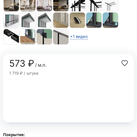
+1 видео
573 ₽
/ м.п.
1 719 ₽ / штука
Покрытие: