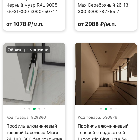
Черный муар RAL 9005
Max Серебряный 26-13-
55-31-300 3000×50×14
300 3000×87×55,7
от 1078 ₽/м.п.
от 2988 ₽/м.п.
Образец в магазине
Код товара: 529360
Код товара: 530976
Профиль алюминиевый
Профиль алюминиевый
теневой Laconistiq Micro
теневой с подсветкой
24-100-300 без покрытия
Laconistiq Gips Ultra 54-