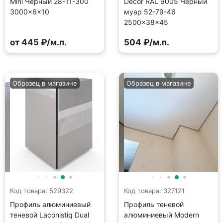
Mini Черный 28-11-300
Decor RAL 9005 Черный
3000×6×10
муар 52-79-46
2500×38×45
от 445 ₽/м.п.
504 ₽/м.п.
Образец в магазине
Образец в магазине
Код товара: 529322
Код товара: 327121
Профиль алюминиевый
Профиль теневой
теневой Laconistiq Dual
алюминиевый Modern