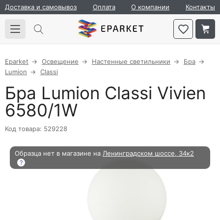
Доставка и самовывоз
Оплата
О компании
Контакты
Eparket
Освещение
Настенные светильники
Бра
Lumion
Classi
Бра Lumion Classi Vivien
6580/1W
Код товара: 529228
Образца нет в магазине на
Ленинградском шоссе, 34к2
?