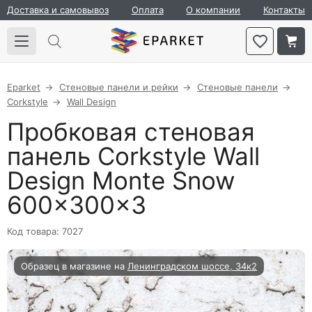
Доставка и самовывоз
Оплата
О компании
Контакты
Eparket
Стеновые панели и рейки
Стеновые панели
Corkstyle
Wall Design
Пробковая стеновая
панель Corkstyle Wall
Design Monte Snow
600×300×3
Код товара: 7027
Образец в магазине на
Ленинградском шоссе, 34к2