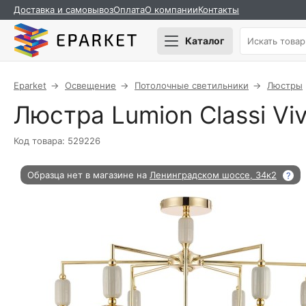
Доставка и самовывоз
Оплата
О компании
Контакты
Каталог
Eparket
Освещение
Потолочные светильники
Люстры
Люстра Lumion Classi Vi
Код товара: 529226
Образца нет в магазине на
Ленинградском шоссе, 34к2
?