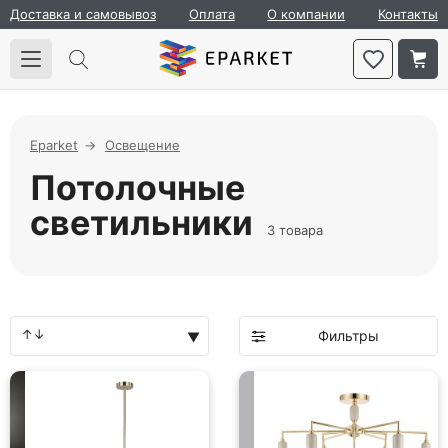
Доставка и самовывоз
Оплата
О компании
Контакты
Eparket
Освещение
Потолочные
светильники
3 товара
Фильтры