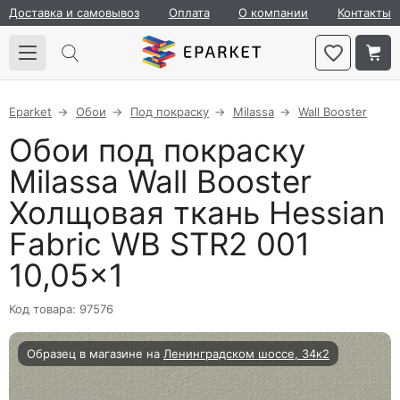
Доставка и самовывоз
Оплата
О компании
Контакты
Eparket
Обои
Под покраску
Milassa
Wall Booster
Обои под покраску
Milassa Wall Booster
Холщовая ткань Hessian
Fabric WB STR2 001
10,05×1
Код товара: 97576
Образец в магазине на
Ленинградском шоссе, 34к2