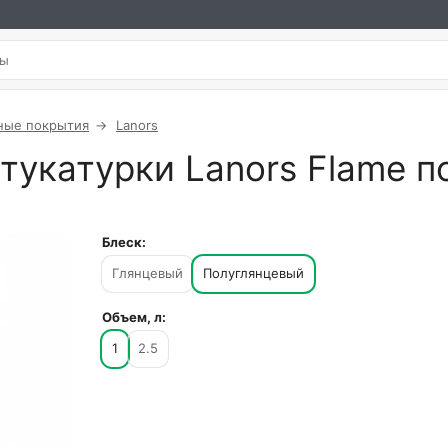
ные покрытия
Lanors
тукатурки Lanors Flame п
Блеск:
Глянцевый
Полуглянцевый
Объем, л:
1
2.5