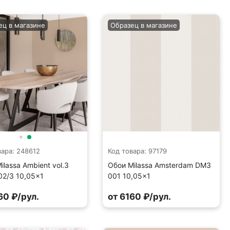
ец в магазине
Образец в магазине
вара: 248612
Код товара: 97179
ilassa Ambient vol.3
Обои Milassa Amsterdam DM3
2/3 10,05×1
001 10,05×1
60 ₽/рул.
от 6160 ₽/рул.