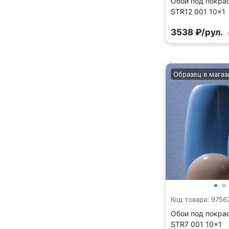
Обои под покрас
STR12 001 10×1
3538 ₽/рул.
Образец в магаз
Код товара: 9756
Обои под покрас
STR7 001 10×1