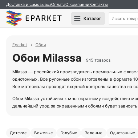
Доставка и самовывоз
Оплата
О компании
Контакты
Каталог
Eparket
Обои
Обои Milassa
945 товаров
Milassa — российский производитель премиальных флизел
однотонных. Все рулонные обои изготовлены в формате 10
Все материалы проходят входной контроль качества на с
Обои Milassa устойчивы к многократному воздействию мо
дальнейший уход за окрашенными обоями будет зависеть 
Детские
Бежевые
Голубые
Зеленые
Однотонные