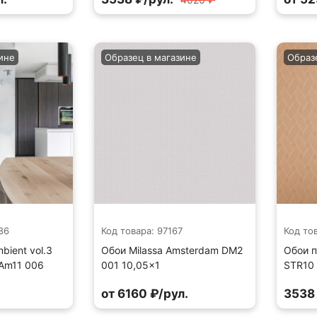
ине
Образец в магазине
Образ
86
Код товара: 97167
Код тов
bient vol.3
Обои Milassa Amsterdam DM2
Обои п
 Am11 006
001 10,05×1
STR10 
от 6160 ₽/рул.
3538 