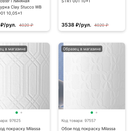
ooster Глиняная
STR1 001 10×1
урка Clay Stucco WB
01 10,05×1
₽/рул.
3538 ₽/рул.
4020 ₽
4020 ₽
ец в магазине
Образец в магазине
вара: 97625
Код товара: 97557
од покраску Milassa
Обои под покраску Milassa