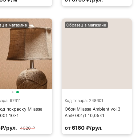
ец в магазине
Образец в магазине
ара: 97611
Код товара: 248601
од покраску Milassa
Обои Milassa Ambient vol.3
001 10×1
Am9 001/1 10,05×1
₽/рул.
от 6160 ₽/рул.
4020 ₽