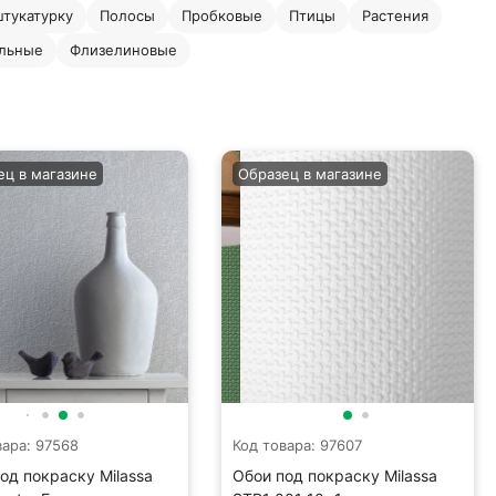
штукатурку
Полосы
Пробковые
Птицы
Растения
ильные
Флизелиновые
ец в магазине
Образец в магазине
вара: 97568
Код товара: 97607
од покраску Milassa
Обои под покраску Milassa