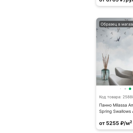
Образец в магаз
Код товара: 2588
Панно Milassa Am
Spring Swallows
2
от 5255 ₽/м