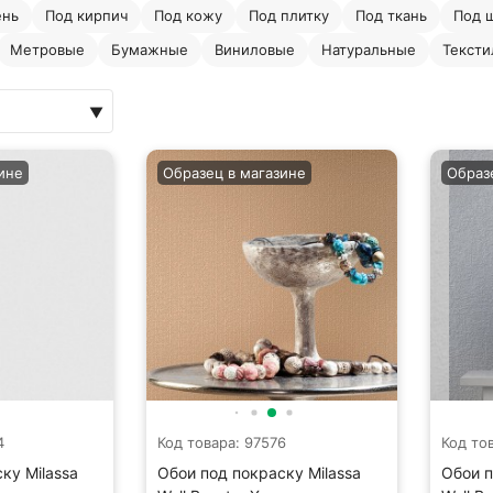
ень
Под кирпич
Под кожу
Под плитку
Под ткань
Под 
Метровые
Бумажные
Виниловые
Натуральные
Текст
ине
Образец в магазине
Образ
4
Код товара: 97576
Код то
ку Milassa
Обои под покраску Milassa
Обои п