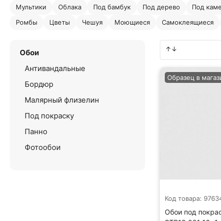
Мультики
Облака
Под бамбук
Под дерево
Под кам
Ромбы
Цветы
Чешуя
Моющиеся
Самоклеящиеся
Обои
Антивандальные
Образец в магаз
Бордюр
Малярный флизелин
Под покраску
Панно
Фотообои
Код товара: 9763
Обои под покрас