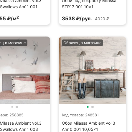
Milassa Ambient vol.3
Обои под покраску Milassa
 Swallows Am11 001
STR17 001 10×1
2
55 ₽/м
3538 ₽/рул.
4020 ₽
ец в магазине
Образец в магазине
вара: 258885
Код товара: 248581
Milassa Ambient vol.3
Обои Milassa Ambient vol.3
 Swallows Am11 003
Am10 001 10,05×1