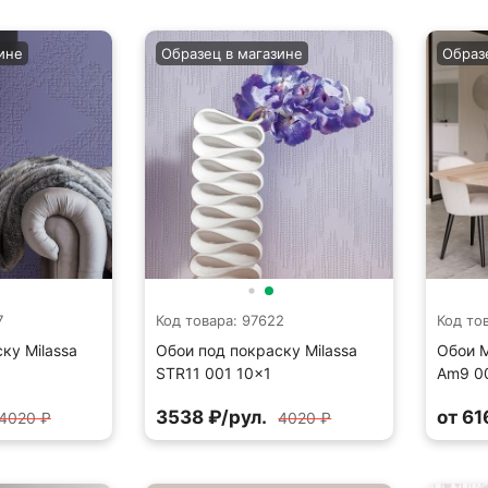
ине
Образец в магазине
Образ
7
Код товара: 97622
Код то
ку Milassa
Обои под покраску Milassa
Обои M
STR11 001 10×1
Am9 00
3538 ₽/рул.
от 61
4020 ₽
4020 ₽