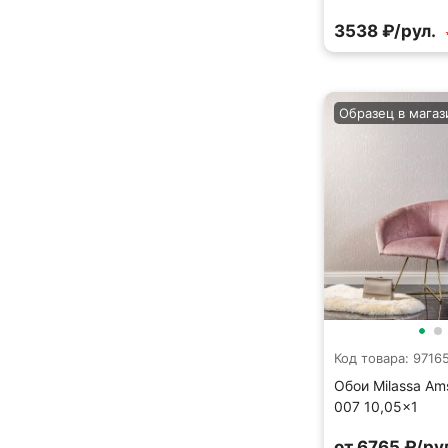
3538 ₽/рул.
Образец в магаз
Код товара: 9716
Обои Milassa A
007 10,05×1
от 6765 ₽/ру