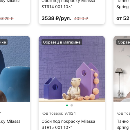
ку Milassa
Обои под покраску Milassa
Панно 
STR14 001 10×1
Spring
3538 ₽/рул.
от 52
4020 ₽
4020 ₽
ине
Образец в магазине
Образ
7
Код товара: 97624
Код то
ку Milassa
Обои под покраску Milassa
Панно 
STR15 001 10×1
Spring