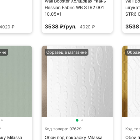
Wall Booster Холщовая ткань
Wall B
Hessian Fabric WB STR2 001
штукат
10,05×1
STR6 0
3538 ₽/рул.
3538 
4020 ₽
4020 ₽
ине
Образец в магазине
Образ
2
Код товара: 97629
Код то
ку Milassa
Обои под покраску Milassa
Обои п