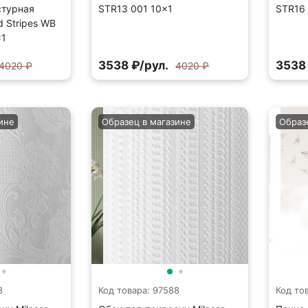
стурная
STR13 001 10×1
STR16 
d Stripes WB
×1
3538 ₽/рул.
3538 
4020 ₽
4020 ₽
ине
Образец в магазине
Образ
3
Код товара: 97588
Код то