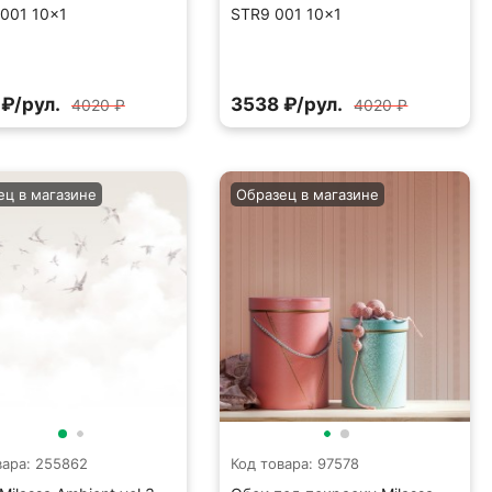
001 10×1
STR9 001 10×1
₽/рул.
3538 ₽/рул.
4020 ₽
4020 ₽
ец в магазине
Образец в магазине
вара: 255862
Код товара: 97578