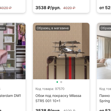
3538 ₽/рул.
от 52
4020 ₽
4020 ₽
ине
Образец в магазине
Образ
5
Код товара: 97570
Код то
msterdam DM1
Обои под покраску Milassa
Панно 
STR5 001 10×1
Spring
л.
3538 ₽/рул.
от 52
4020 ₽