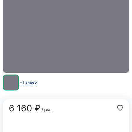
+1 видео
6 160 ₽
/ рул.