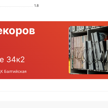
1.8
екоров
е 34к2
ЦК Балтийская