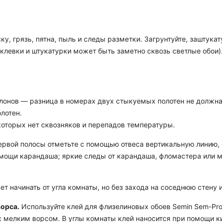
ку, грязь, пятна, пыль и следы разметки. Загрунтуйте, заштук
аклевки и штукатурки может быть заметно сквозь светлые обои)
лонов — разница в номерах двух стыкуемых полотен не должна 
лотен.
 которых нет сквозняков и перепадов температуры.
рвой полосы отметьте с помощью отвеса вертикальную линию, о
мощи карандаша; яркие следы от карандаша, фломастера или м
т начинать от угла комнаты, но без захода на соседнюю стену
ворса.
Используйте клей для флизелиновых обоев Semin Sem-Pro
ик с мелким ворсом. В углы комнаты клей наносится при помощи 