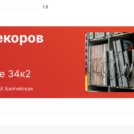
1.8
екоров
е 34к2
ЦК Балтийская