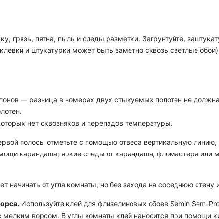
ку, грязь, пятна, пыль и следы разметки. Загрунтуйте, заштук
аклевки и штукатурки может быть заметно сквозь светлые обои)
лонов — разница в номерах двух стыкуемых полотен не должна 
лотен.
 которых нет сквозняков и перепадов температуры.
рвой полосы отметьте с помощью отвеса вертикальную линию, о
мощи карандаша; яркие следы от карандаша, фломастера или м
т начинать от угла комнаты, но без захода на соседнюю стену
ворса.
Используйте клей для флизелиновых обоев Semin Sem-Pro
ик с мелким ворсом. В углы комнаты клей наносится при помощи 