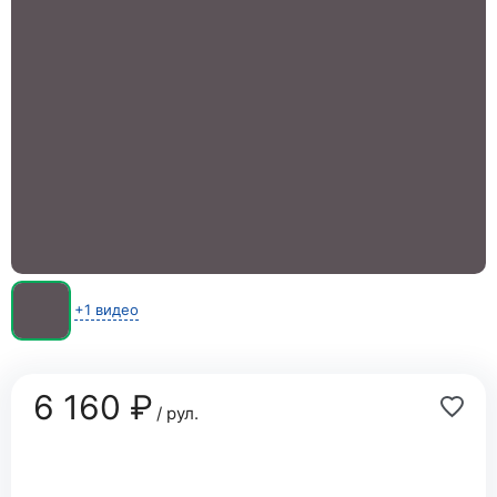
+1 видео
6 160 ₽
/ рул.