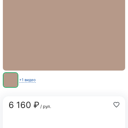
+1 видео
6 160 ₽
/ рул.