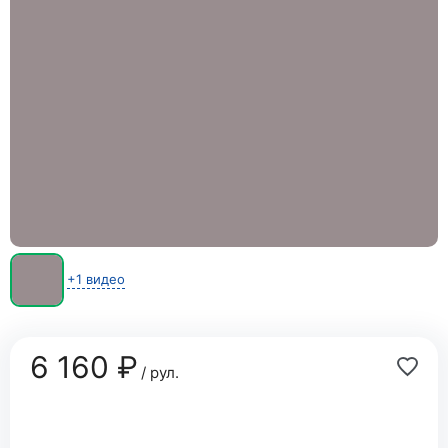
+1 видео
6 160 ₽
/ рул.