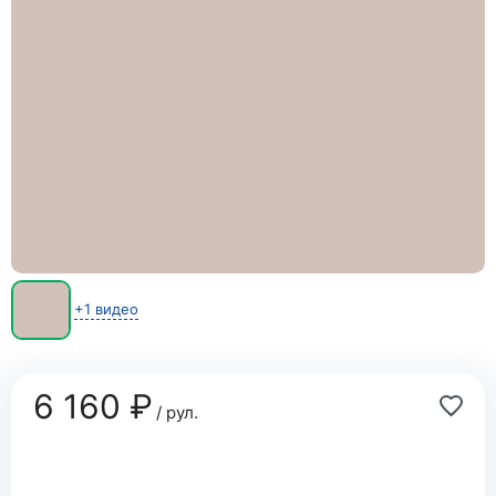
+1 видео
6 160 ₽
/ рул.