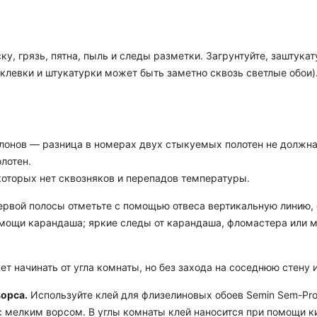
ку, грязь, пятна, пыль и следы разметки. Загрунтуйте, заштук
аклевки и штукатурки может быть заметно сквозь светлые обои)
лонов — разница в номерах двух стыкуемых полотен не должна 
лотен.
 которых нет сквозняков и перепадов температуры.
рвой полосы отметьте с помощью отвеса вертикальную линию, о
мощи карандаша; яркие следы от карандаша, фломастера или м
т начинать от угла комнаты, но без захода на соседнюю стену
ворса.
Используйте клей для флизелиновых обоев Semin Sem-Pro
ик с мелким ворсом. В углы комнаты клей наносится при помощи 