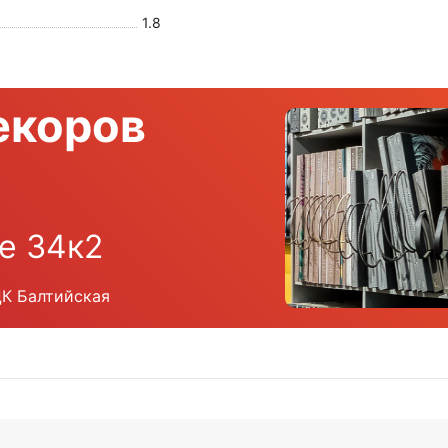
1.8
екоров
е 34к2
ЦК Балтийская