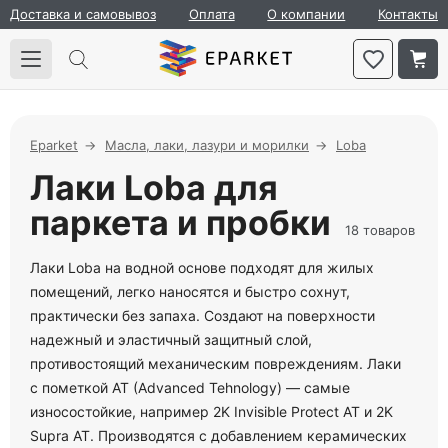
Доставка и самовывоз
Оплата
О компании
Контакты
Eparket
Масла, лаки, лазури и морилки
Loba
Лаки Loba для
паркета и пробки
18 товаров
Лаки Loba на водной основе подходят для жилых
помещений, легко наносятся и быстро сохнут,
практически без запаха. Создают на поверхности
надежный и эластичный защитный слой,
противостоящий механическим повреждениям. Лаки
с пометкой AT (Advanced Tehnology) — самые
износостойкие, например 2K Invisible Protect AT и 2K
Supra AT. Производятся с добавлением керамических