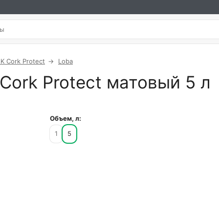
K Cork Protect
Loba
Cork Protect матовый 5 л
Объем, л:
1
5