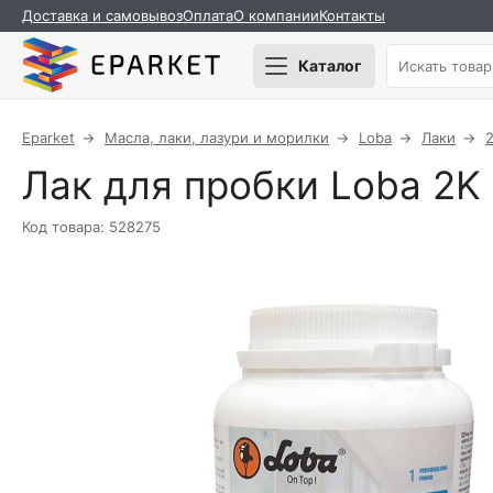
Доставка и самовывоз
Оплата
О компании
Контакты
Каталог
Eparket
Масла, лаки, лазури и морилки
Loba
Лаки
2
Лак для пробки Loba 2K 
Код товара: 528275