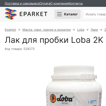
Доставка и самовывоз
Оплата
О компании
Контакты
Каталог
Eparket
Масла, лаки, лазури и морилки
Loba
Лаки
2
Лак для пробки Loba 2K 
Код товара: 528273