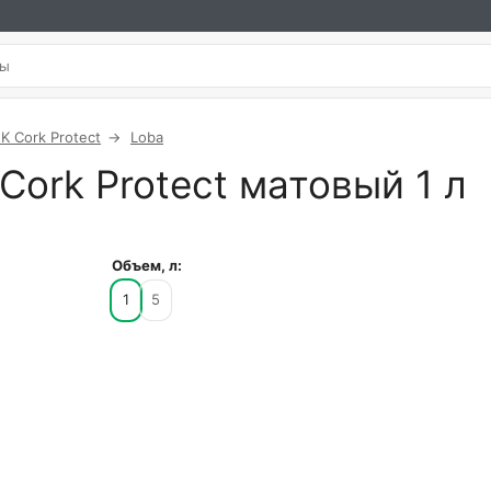
K Cork Protect
Loba
Cork Protect матовый 1 л
Объем, л:
1
5