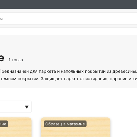
e
1 товар
. Предназначен для паркета и напольных покрытий из древесин
стемном покрытии. Защищает паркет от истирания, царапин и х
ине
Образец в магазине