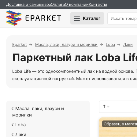
Доставка и самовывоз
Оплата
О компании
Контакты
Каталог
Eparket
Масла, лаки, лазури и морилки
Loba
Лаки
Паркетный лак Loba Lif
Loba Life — это однокомпонентный лак на водной основе
эксплуатационной нагрузкой. Может использоваться в си
Масла, лаки, лазури и
морилки
Образец в магаз
Loba
Лаки