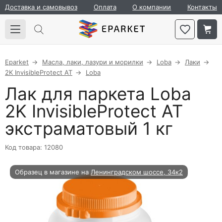
Доставка и самовывоз
Оплата
О компании
Контакты
Eparket
Масла, лаки, лазури и морилки
Loba
Лаки
2K InvisibleProtect AT
Loba
Лак для паркета Loba
2K InvisibleProtect AT
экстраматовый 1 кг
Код товара: 12080
Образец в магазине на
Ленинградском шоссе, 34к2