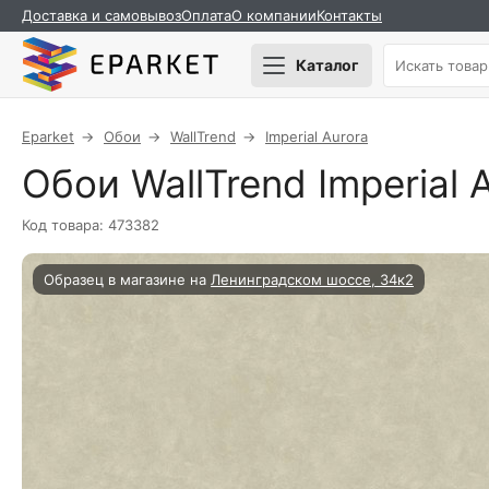
Доставка и самовывоз
Оплата
О компании
Контакты
Каталог
Eparket
Обои
WallTrend
Imperial Aurora
Обои WallTrend Imperial 
Код товара: 473382
Образец в магазине на
Ленинградском шоссе, 34к2