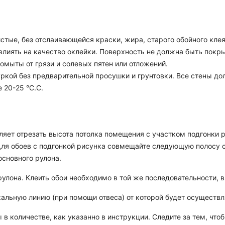
стые, без отслаивающейся краски, жира, старого обойного клея
овлиять на качество оклейки. Поверхность не должна быть покр
мыты от грязи и солевых пятен или отложений.
ркой без предварительной просушки и грунтовки. Все стены до
 20-25 °C.C.
оляет отрезать высота потолка помещения с участком подгонки р
 Для обоев с подгонкой рисунка совмещайте следующую полосу 
основного рулона.
улона. Клеить обои необходимо в той же последовательности, в 
кальную линию (при помощи отвеса) от которой будет осуществл
 в количестве, как указанно в инструкции. Следите за тем, чт