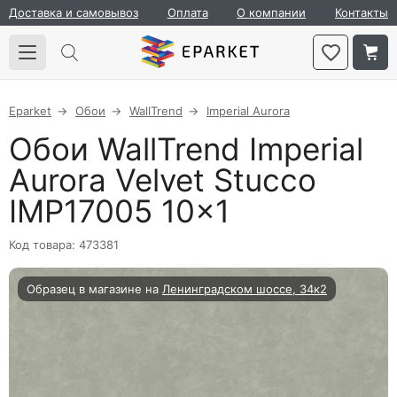
Доставка и самовывоз
Оплата
О компании
Контакты
Eparket
Обои
WallTrend
Imperial Aurora
Обои WallTrend Imperial
Aurora Velvet Stucco
IMP17005 10×1
Код товара: 473381
Образец в магазине на
Ленинградском шоссе, 34к2