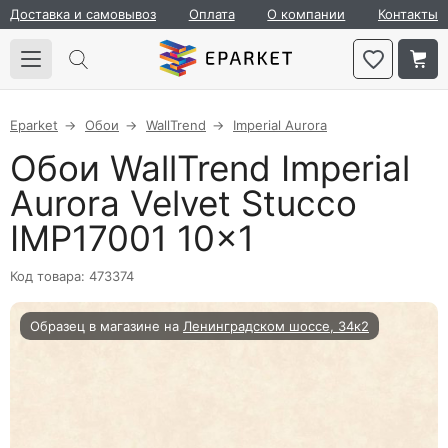
Доставка и самовывоз
Оплата
О компании
Контакты
Eparket
Обои
WallTrend
Imperial Aurora
Обои WallTrend Imperial
Aurora Velvet Stucco
IMP17001 10×1
Код товара: 473374
Образец в магазине на
Ленинградском шоссе, 34к2