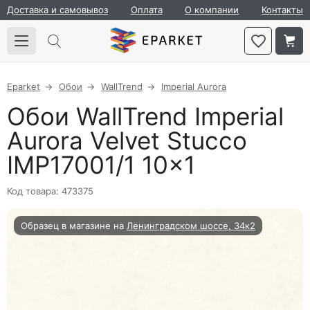
Доставка и самовывоз
Оплата
О компании
Контакты
Eparket
Обои
WallTrend
Imperial Aurora
Обои WallTrend Imperial
Aurora Velvet Stucco
IMP17001/1 10×1
Код товара: 473375
Образец в магазине на
Ленинградском шоссе, 34к2