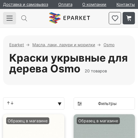
Доставка и самовывоз
Оплата
О компании
Контакты
Eparket
Масла, лаки, лазури и морилки
Osmo
Краски укрывные для
дерева Osmo
20 товаров
Фильтры
Образец в магазине
Образец в магазине