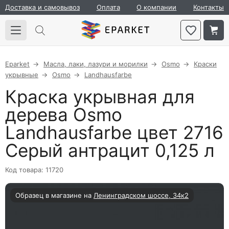
Доставка и самовывоз
Оплата
О компании
Контакты
Eparket
Масла, лаки, лазури и морилки
Osmo
Краски
укрывные
Osmo
Landhausfarbe
Краска укрывная для
дерева Osmo
Landhausfarbe цвет 2716
Серый антрацит 0,125 л
Код товара: 11720
Образец в магазине на
Ленинградском шоссе, 34к2