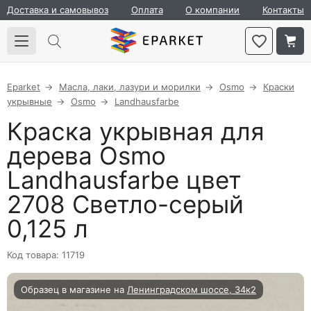
Доставка и самовывоз
Оплата
О компании
Контакты
Eparket
Масла, лаки, лазури и морилки
Osmo
Краски
укрывные
Osmo
Landhausfarbe
Краска укрывная для
дерева Osmo
Landhausfarbe цвет
2708 Светло-серый
0,125 л
Код товара: 11719
Образец в магазине на
Ленинградском шоссе, 34к2