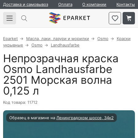
Доставка и самовывоз
Оплата
О компании
Контакты
Eparket
Масла, лаки, лазури и морилки
Osmo
Краски
укрывные
Osmo
Landhausfarbe
Непрозрачная краска
Osmo Landhausfarbe
2501 Морская волна
0,125 л
Код товара: 11712
Образец в магазине на
Ленинградском шоссе, 34к2