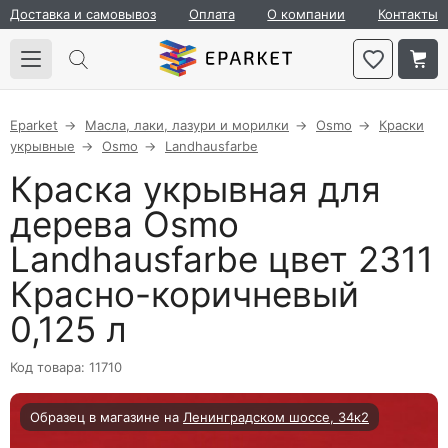
Доставка и самовывоз
Оплата
О компании
Контакты
Eparket
Масла, лаки, лазури и морилки
Osmo
Краски
укрывные
Osmo
Landhausfarbe
Краска укрывная для
дерева Osmo
Landhausfarbe цвет 2311
Красно-коричневый
0,125 л
Код товара: 11710
Образец в магазине на
Ленинградском шоссе, 34к2