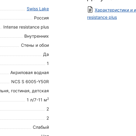
Swiss Lake
Характеристики и и
resistance plus
Россия
Intense resistance plus
Внутренних
Стены и обои
Да
1
Акриловая водная
NCS S 6005-Y50R
ьня, гостиная, детская
2
1 л/7-11 м
2
2
Слабый