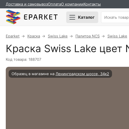
Доставка и самовывоз
Оплата
О компании
Контакты
Каталог
Eparket
Краска
Swiss Lake
Палитра NCS
Swiss Lake
Краска Swiss Lake цвет N
Код товара: 188707
Образец в магазине на
Ленинградском шоссе, 34к2