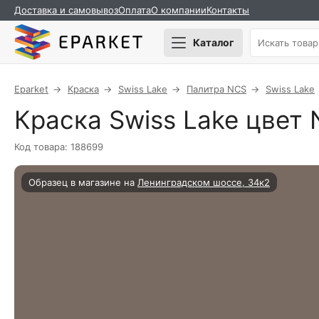
Доставка и самовывоз
Оплата
О компании
Контакты
Каталог
Eparket
Краска
Swiss Lake
Палитра NCS
Swiss Lake
Краска Swiss Lake цвет 
Код товара: 188699
Образец в магазине на
Ленинградском шоссе, 34к2