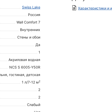
Swiss Lake
Характеристики и и
Россия
Wall Comfort 7
Внутренних
Стены и обои
Да
1
Акриловая водная
NCS S 6005-Y50R
ьня, гостиная, детская
2
1 л/7-12 м
2
2
Слабый