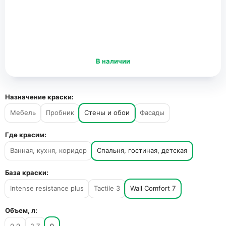
В наличии
Назначение краски:
Мебель
Пробник
Стены и обои
Фасады
Где красим:
Ванная, кухня, коридор
Спальня, гостиная, детская
База краски:
Intense resistance plus
Tactile 3
Wall Comfort 7
Объем, л: