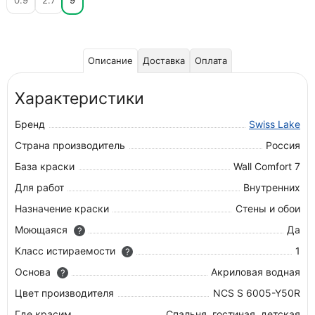
0.9
2.7
9
Описание
Доставка
Оплата
Характеристики
Бренд
Swiss Lake
Страна производитель
Россия
База краски
Wall Comfort 7
Для работ
Внутренних
Назначение краски
Стены и обои
Моющаяся
Да
?
Класс истираемости
1
?
Основа
Акриловая водная
?
Цвет производителя
NCS S 6005-Y50R
Где красим
Спальня, гостиная, детская