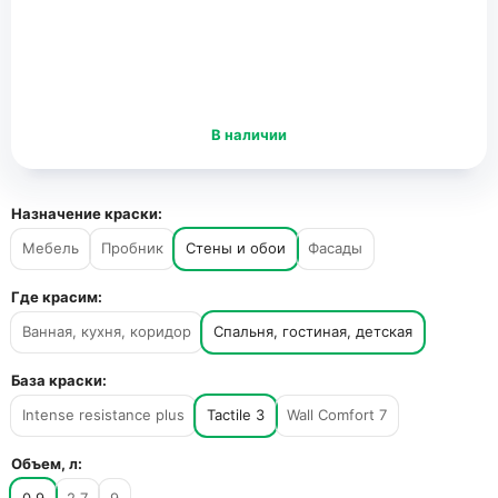
В наличии
Назначение краски:
Мебель
Пробник
Стены и обои
Фасады
Где красим:
Ванная, кухня, коридор
Спальня, гостиная, детская
База краски:
Intense resistance plus
Tactile 3
Wall Comfort 7
Объем, л: