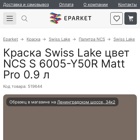
Доставка и самовывоз
Оплата
О компании
Контакты
Eparket
Краска
Swiss Lake
Палитра NCS
Swiss Lake
Краска Swiss Lake цвет
NCS S 6005-Y50R Matt
Pro 0.9 л
Код товара: 519644
Образец в магазине на
Ленинградском шоссе, 34к2