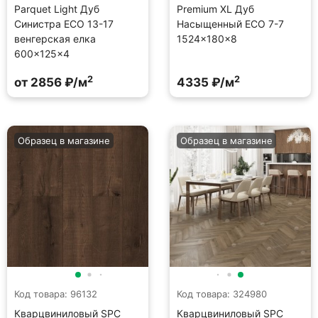
Parquet Light Дуб
Premium XL Дуб
Синистра ECO 13-17
Насыщенный ECO 7-7
венгерская елка
1524×180×8
600×125×4
2
2
от 2856 ₽/м
4335 ₽/м
Образец в магазине
Образец в магазине
Код товара: 96132
Код товара: 324980
Кварцвиниловый SPC
Кварцвиниловый SPC