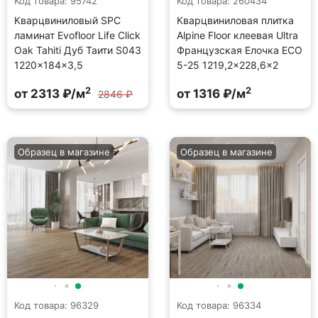
Код товара: 95742
Код товара: 260434
Кварцвиниловый SPC
Кварцвиниловая плитка
ламинат Evofloor Life Click
Alpine Floor клеевая Ultra
Oak Tahiti Дуб Таити S043
Французская Елочка ECO
1220×184×3,5
5-25 1219,2×228,6×2
2
2
от 2313 ₽/м
от 1316 ₽/м
2846 ₽
Образец в магазине
Образец в магазине
Код товара: 96329
Код товара: 96334