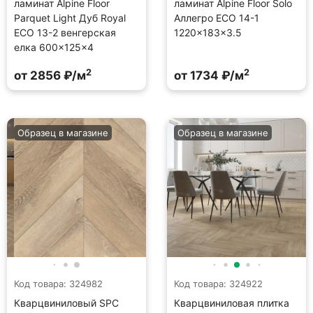
ламинат Alpine Floor
ламинат Alpine Floor Solo
Parquet Light Дуб Royal
Аллегро ECO 14-1
ECO 13-2 венгерская
1220×183×3.5
елка 600×125×4
2
2
от 2856 ₽/м
от 1734 ₽/м
Образец в магазине
Образец в магазине
Код товара: 324982
Код товара: 324922
Кварцвиниловый SPC
Кварцвиниловая плитка