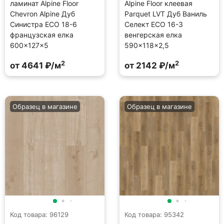
ламинат Alpine Floor
Alpine Floor клеевая
Chevron Alpine Дуб
Parquet LVT Дуб Ваниль
Синистра ECO 18-6
Селект ECO 16-3
французская елка
венгерская елка
600×127×5
590×118×2,5
2
2
от 4641 ₽/м
от 2142 ₽/м
Образец в магазине
Образец в магазине
Код товара: 96129
Код товара: 95342