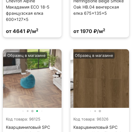
Chevron Alpine
Herringbone Beige Smoke
Макадамия ECO 18-5
Oak HB.04 венгерская
французская елка
елка 675×135×5
600×127×5
2
2
от 4641 ₽/м
от 1970 ₽/м
Образец в магазине
Образец в магазине
Код товара: 96125
Код товара: 96326
Кварцвиниловый SPC
Кварцвиниловый SPC