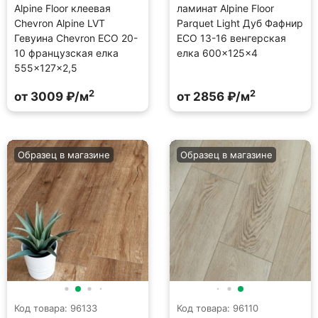
Alpine Floor клеевая
ламинат Alpine Floor
Chevron Alpine LVT
Parquet Light Дуб Фафнир
Гевуина Chevron ECO 20-
ECO 13-16 венгерская
10 французская елка
елка 600×125×4
555×127×2,5
2
2
от 3009 ₽/м
от 2856 ₽/м
Образец в магазине
Образец в магазине
Код товара: 96133
Код товара: 96110