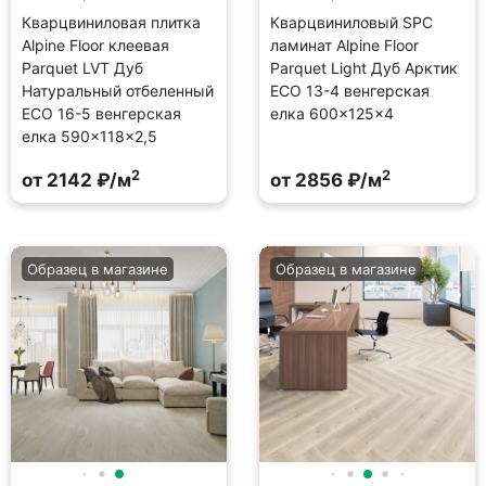
Кварцвиниловая плитка
Кварцвиниловый SPC
Alpine Floor клеевая
ламинат Alpine Floor
Parquet LVT Дуб
Parquet Light Дуб Арктик
Натуральный отбеленный
ECO 13-4 венгерская
ECO 16-5 венгерская
елка 600×125×4
елка 590×118×2,5
2
2
от 2142 ₽/м
от 2856 ₽/м
Образец в магазине
Образец в магазине