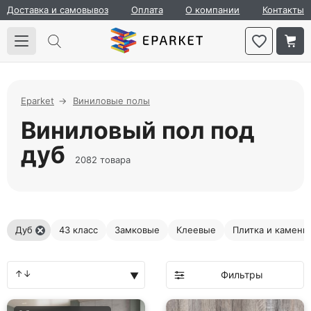
Доставка и самовывоз
Оплата
О компании
Контакты
Eparket
Виниловые полы
Виниловый пол под
дуб
2082 товара
Дуб
43 класс
Замковые
Клеевые
Плитка и камень
Фильтры