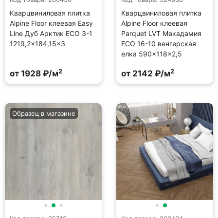
Кварцвиниловая плитка
Кварцвиниловая плитка
Alpine Floor клеевая Easy
Alpine Floor клеевая
Line Дуб Арктик ECO 3-1
Parquet LVT Макадамия
1219,2×184,15×3
ECO 16-10 венгерская
елка 590×118×2,5
2
2
от 1928 ₽/м
от 2142 ₽/м
Образец в магазине