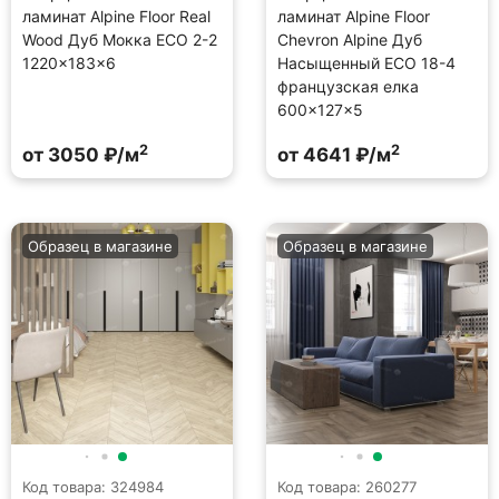
ламинат Alpine Floor Real
ламинат Alpine Floor
Wood Дуб Мокка ECO 2-2
Chevron Alpine Дуб
1220×183×6
Насыщенный ECO 18-4
французская елка
600×127×5
2
2
от 3050 ₽/м
от 4641 ₽/м
Образец в магазине
Образец в магазине
Код товара: 324984
Код товара: 260277