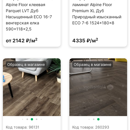
Alpine Floor клеевая
ламинат Alpine Floor
Parquet LVT Дуб
Premium XL Дуб
Насыщенный ECO 16-7
Природный изысканный
венгерская елка
ECO 7-6 1524×180×8
590×118×2,5
2
2
от 2142 ₽/м
4335 ₽/м
Образец в магазине
Образец в магазине
Код товара: 96131
Код товара: 260293