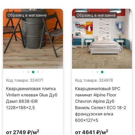
Образец в магазине
Образец в магазине
Код товара: 324071
Код товара: 324978
Кварцвиниловая плитка
Кварцвиниловый SPC
Vinilam клеевая Glue Дуб
ламинат Alpine Floor
Дамп 8838-EIR
Chevron Alpine Дуб
1228×188×2,5
Ваниль Селект ECO 18-2
французская елка
600×127×5
2
2
от 2749 ₽/м
от 4641 ₽/м