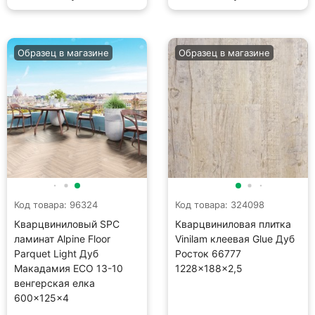
Образец в магазине
Образец в магазине
Код товара: 96324
Код товара: 324098
Кварцвиниловый SPC
Кварцвиниловая плитка
ламинат Alpine Floor
Vinilam клеевая Glue Дуб
Parquet Light Дуб
Росток 66777
Макадамия ECO 13-10
1228×188×2,5
венгерская елка
600×125×4