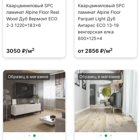
Кварцвиниловый SPC
Кварцвиниловый SPC
ламинат Alpine Floor Real
ламинат Alpine Floor
Wood Дуб Вермонт ECO
Parquet Light Дуб
2-3 1220×183×6
Антарес ECO 13-19
венгерская елка
600×125×4
2
2
3050 ₽/м
от 2856 ₽/м
Образец в магазине
Образец в магазине