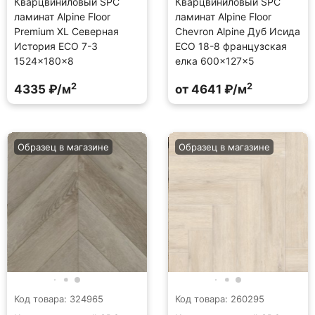
Кварцвиниловый SPC
Кварцвиниловый SPC
ламинат Alpine Floor
ламинат Alpine Floor
Premium XL Северная
Chevron Alpine Дуб Исида
История ECO 7-3
ECO 18-8 французская
1524×180×8
елка 600×127×5
2
2
4335 ₽/м
от 4641 ₽/м
Образец в магазине
Образец в магазине
Код товара: 324965
Код товара: 260295