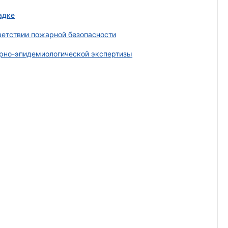
адке
ветствии пожарной безопасности
рно-эпидемиологической экспертизы