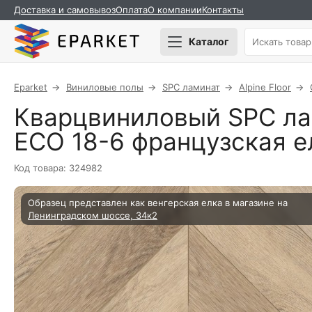
Доставка и самовывоз
Оплата
О компании
Контакты
Каталог
Eparket
Виниловые полы
SPC ламинат
Alpine Floor
Кварцвиниловый SPC лам
ECO 18-6 французская 
Код товара: 324982
Образец представлен как венгерская елка в магазине на
Ленинградском шоссе, 34к2