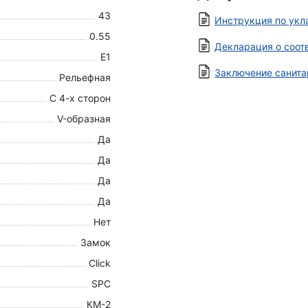
43
Инструкция по укл
0.55
Декларация о соот
E1
Заключение санита
Рельефная
С 4-х сторон
V-образная
Да
Да
Да
Да
Нет
Замок
Click
SPC
КМ-2