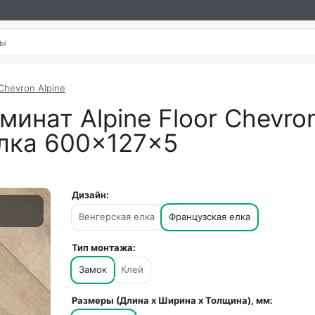
Chevron Alpine
инат Alpine Floor Chevron
елка 600×127×5
Дизайн:
Венгерская елка
Французская елка
Тип монтажа:
Замок
Клей
Размеры (Длина х Ширина х Толщина), мм: