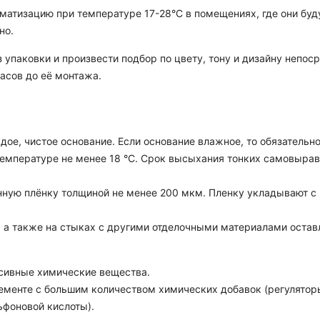
атизацию при температуре 17-28°C в помещениях, где они буду
но.
з упаковки и произвести подбор по цвету, тону и дизайну непо
асов до её монтажа.
ое, чистое основание. Если основание влажное, то обязательн
температуре не менее 18 °C. Срок высыхания тонких самовырав
ную плёнку толщиной не менее 200 мкм. Пленку укладывают с 
а также на стыках с другими отделочными материалами оставля
сивные химические вещества.
енте с большим количеством химических добавок (регуляторы
ьфоновой кислоты).