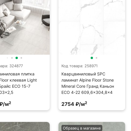
вара: 324877
Код товара: 258971
виниловая плитка
Кварцвиниловый SPC
Floor клеевая Light
ламинат Alpine Floor Stone
Брайс ECO 15-7
Mineral Core Гранд Каньон
03×2,5
ECO 4-22 609,6×304,8×4
2
2
 ₽/м
2754 ₽/м
Образец в магазине