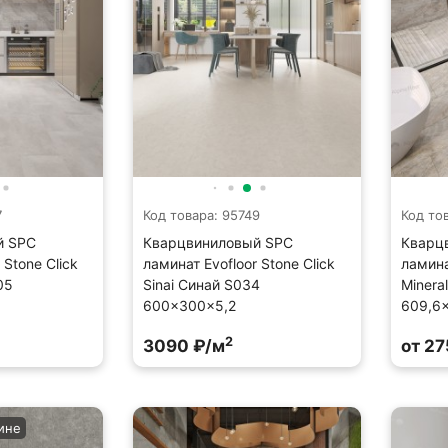
7
Код товара: 95749
Код то
й SPC
Кварцвиниловый SPC
Кварц
 Stone Click
ламинат Evofloor Stone Click
ламина
05
Sinai Синай S034
Minera
600×300×5,2
609,6
2
3090 ₽/м
от 27
ине