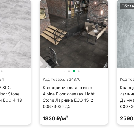
Образ
94
Код товара: 324870
Код то
й SPC
Кварцвиниловая плитка
Кварц
loor Stone
Alpine Floor клеевая Light
ламина
ли ECO 4-19
Stone Ларнака ECO 15-2
Дымча
608×303×2,5
600×3
2
1836 ₽/м
2590