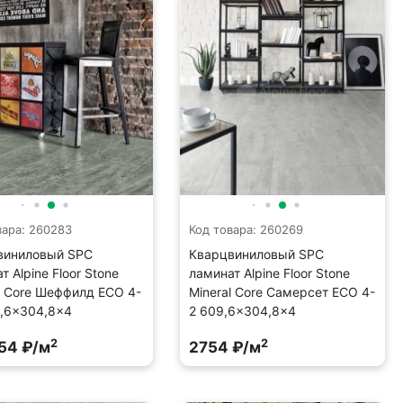
вара: 260283
Код товара: 260269
виниловый SPC
Кварцвиниловый SPC
т Alpine Floor Stone
ламинат Alpine Floor Stone
l Core Шеффилд ECO 4-
Mineral Core Самерсет ECO 4-
9,6×304,8×4
2 609,6×304,8×4
2
2
54 ₽/м
2754 ₽/м