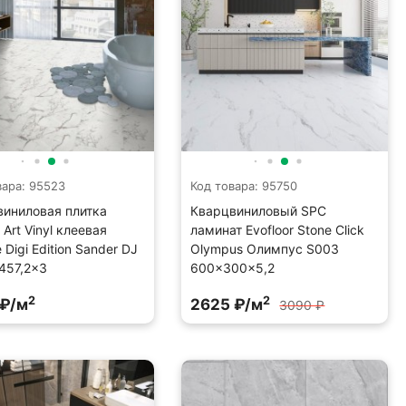
вара: 95523
Код товара: 95750
виниловая плитка
Кварцвиниловый SPC
 Art Vinyl клеевая
ламинат Evofloor Stone Click
 Digi Edition Sander DJ
Olympus Олимпус S003
457,2×3
600×300×5,2
2
2
 ₽/м
2625 ₽/м
3090 ₽