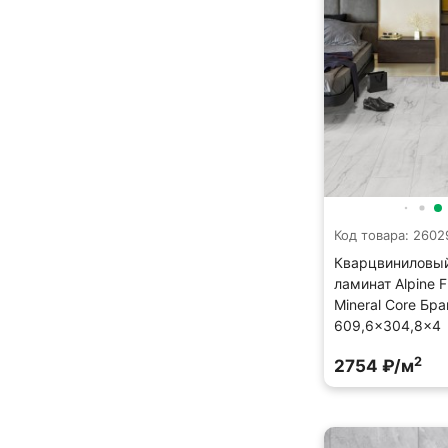
Код товара: 2602
Кварцвиниловы
ламинат Alpine F
Mineral Core Бр
609,6×304,8×4
2
2754 ₽/м