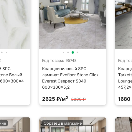
2
Код товара: 95748
Код то
й SPC
Кварцвиниловый SPC
Кварц
tone Белый
ламинат Evofloor Stone Click
Tarkett
 600×300×4
Everest Эверест S049
Lounge
600×300×5,2
457,2×
2
2625 ₽/м
1680
3090 ₽
ине
Образец в магазине