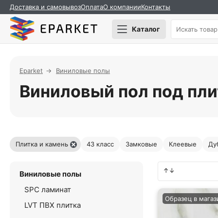
Доставка и самовывоз
Оплата
О компании
Контакты
Каталог
Eparket
Виниловые полы
Виниловый пол под пли
Плитка и камень
43 класс
Замковые
Клеевые
Ду
Виниловые полы
SPC ламинат
Образец в магаз
LVT ПВХ плитка