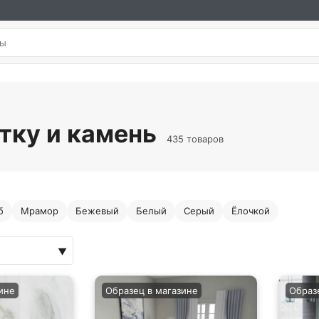
тку и камень
435 товаров
б
Мрамор
Бежевый
Белый
Серый
Ёлочкой
ине
Образец в магазине
Образ