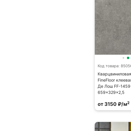
Код товара: 8505
Кварцвиниловая
FineFloor клеев
Де Лош FF-1459
659×329×2,5
2
от 3150 ₽/м