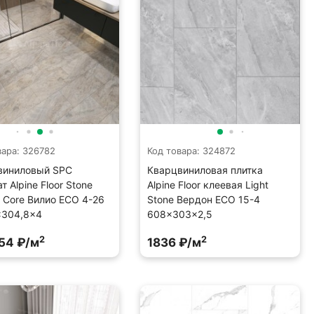
вара: 326782
Код товара: 324872
виниловый SPC
Кварцвиниловая плитка
т Alpine Floor Stone
Alpine Floor клеевая Light
l Core Вилио ECO 4-26
Stone Вердон ECO 15-4
×304,8×4
608×303×2,5
2
2
54 ₽/м
1836 ₽/м