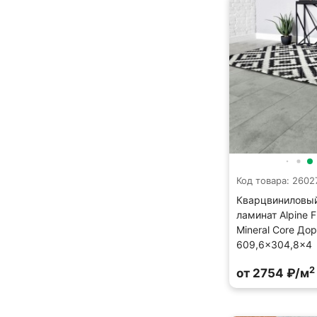
Код товара: 2602
Кварцвиниловы
ламинат Alpine F
Mineral Core До
609,6×304,8×4
2
от 2754 ₽/м