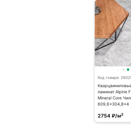
Код товара: 2602
Кварцвиниловы
ламинат Alpine F
Mineral Core Чи
609,6×304,8×4
2
2754 ₽/м