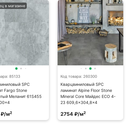
ец в магазине
вара: 85133
Код товара: 260300
виниловый SPC
Кварцвиниловый SPC
т Fargo Stone
ламинат Alpine Floor Stone
тый Меланит 61S455
Mineral Core Майдес ECO 4-
00×4
23 609,6×304,8×4
2
2
 ₽/м
2754 ₽/м