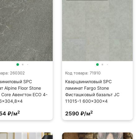
вара: 260302
Код товара: 71910
виниловый SPC
Кварцвиниловый SPC
т Alpine Floor Stone
ламинат Fargo Stone
l Core Авенгтон ECO 4-
Фисташковый базальт JC
,6×304,8×4
11015-1 600×300×4
2
2
54 ₽/м
2590 ₽/м