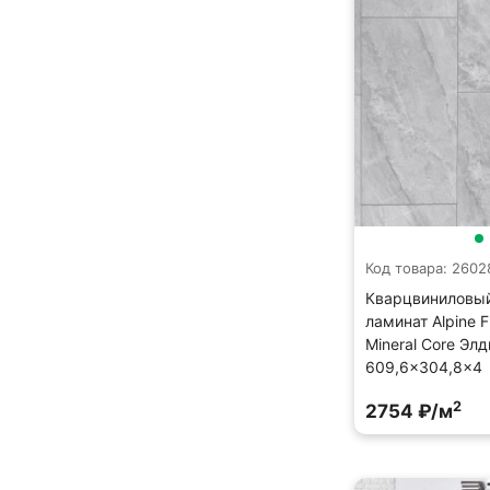
Код товара: 2602
Кварцвиниловы
ламинат Alpine F
Mineral Core Эл
609,6×304,8×4
2
2754 ₽/м