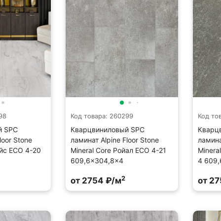
98
Код товара: 260299
Код то
й SPC
Кварцвиниловый SPC
Кварц
loor Stone
ламинат Alpine Floor Stone
ламина
айс ECO 4-20
Mineral Core Ройал ECO 4-21
Minera
609,6×304,8×4
4 609
2
от 2754 ₽/м
от 27