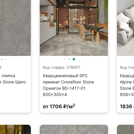
6
Код товара: 278957
Код то
 плитка
Кварцвиниловый SPC
Кварц
ая Stone Шато
ламинат Cronafloor Stone
Alpine 
Ормигон BD-1417-01
Stone 
600×300×4
608×3
2
от 1706 ₽/м
1836