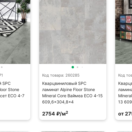
71
Код товара: 260285
Код то
й SPC
Кварцвиниловый SPC
Кварц
loor Stone
ламинат Alpine Floor Stone
ламина
рсет ECO 4-7
Mineral Core Ваймеа ECO 4-15
Minera
609,6×304,8×4
13 60
2
2754 ₽/м
от 27