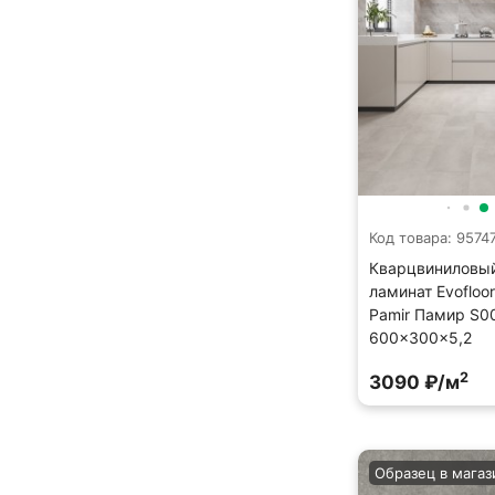
Код товара: 9574
Кварцвиниловы
ламинат Evofloor
Pamir Памир S0
600×300×5,2
2
3090 ₽/м
Образец в магаз