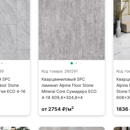
89
Код товара: 260291
Код то
й SPC
Кварцвиниловый SPC
Кварц
loor Stone
ламинат Alpine Floor Stone
Alpine 
дгея ECO 4-16
Mineral Core Сумидеро ECO
Stone 
4-18 609,6×304,8×4
608×3
2
от 2754 ₽/м
1836