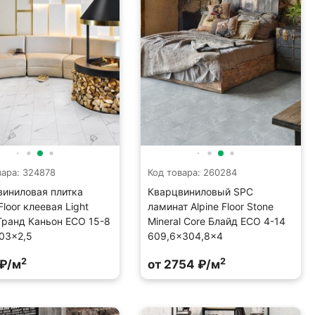
вара: 324878
Код товара: 260284
виниловая плитка
Кварцвиниловый SPC
Floor клеевая Light
ламинат Alpine Floor Stone
Гранд Каньон ECO 15-8
Mineral Core Блайд ECO 4-14
03×2,5
609,6×304,8×4
2
2
 ₽/м
от 2754 ₽/м