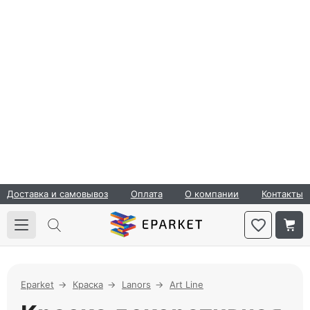
Доставка и самовывоз
Оплата
О компании
Контакты
Eparket
Краска
Lanors
Art Line
Краска декоративная
Lanors коллекция
Terry
89 товаров
Краска декоративная Lanors Terry — гладкое глубоко
матовое покрытие на акриловой основе. Визуально
создает эффект мокрого шелка, тактильно напоминает
прорезиненную поверхность, тонкую нежную замшу.
2
Упаковка 1 л и 2,7 л. Расход 1 л/6−7 м
. Расход может
меняться от способа нанесения и толщины слоя. Время
полного высыхания 24 часа. Хранение