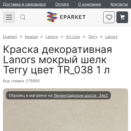
Доставка и самовывоз
Оплата
О компании
Контакты
Eparket
Краска
Lanors
Art Line
Terry
Lanors
Краска декоративная
Lanors мокрый шелк
Terry цвет TR_038 1 л
Код товара: 278895
Образец в магазине на
Ленинградском шоссе, 34к2