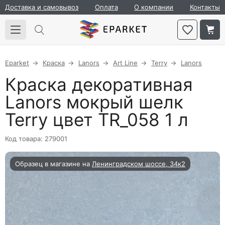
Доставка и самовывоз
Оплата
О компании
Контакты
Eparket
Краска
Lanors
Art Line
Terry
Lanors
Краска декоративная
Lanors мокрый шелк
Terry цвет TR_058 1 л
Код товара: 279001
Образец в магазине на
Ленинградском шоссе, 34к2