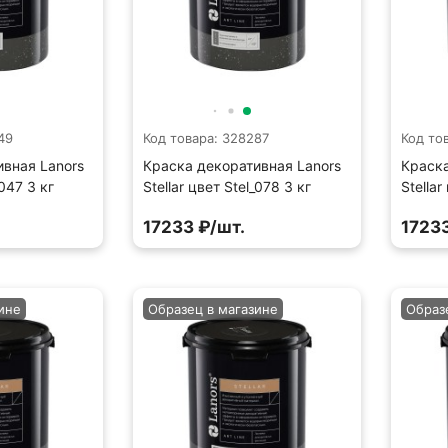
49
Код товара: 328287
Код то
ивная Lanors
Краска декоративная Lanors
Краска
_047 3 кг
Stellar цвет Stel_078 3 кг
Stellar
17233 ₽/шт.
17233
ине
Образец в магазине
Образ