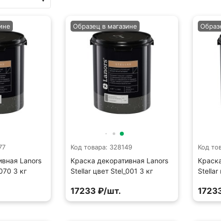
ине
Образец в магазине
Образ
77
Код товара: 328149
Код то
ивная Lanors
Краска декоративная Lanors
Краска
_070 3 кг
Stellar цвет Stel_001 3 кг
Stellar
17233 ₽/шт.
17233