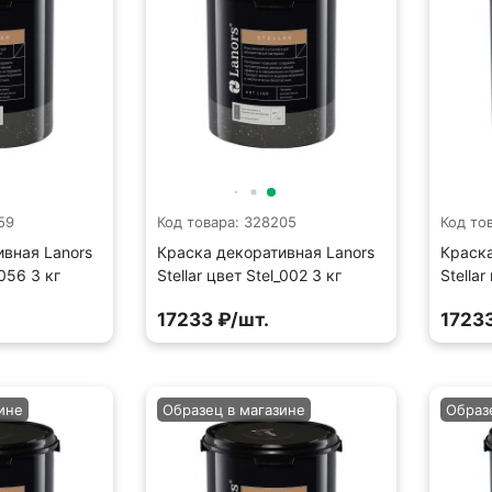
59
Код товара: 328205
Код то
ивная Lanors
Краска декоративная Lanors
Краска
_056 3 кг
Stellar цвет Stel_002 3 кг
Stellar
17233 ₽/шт.
17233
ине
Образец в магазине
Образ