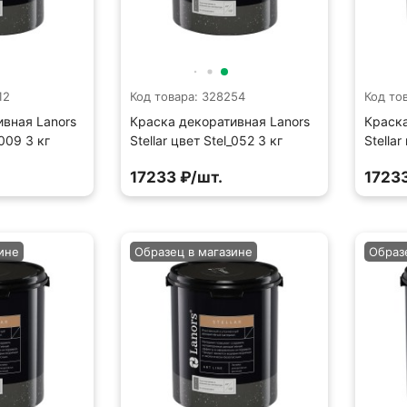
12
Код товара: 328254
Код то
ивная Lanors
Краска декоративная Lanors
Краска
_009 3 кг
Stellar цвет Stel_052 3 кг
Stellar
17233 ₽/шт.
17233
ине
Образец в магазине
Образ