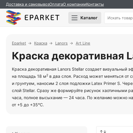
Доставка и самовывоз
Оплата
О компании
Контакты
Каталог
Eparket
Краска
Lanors
Art Line
Краска декоративная La
Краска декоративная Lanors Stellar создает визуальный э
2
на площадь 18 м
в два слоя. Расход может меняться от 
и грунтуем, наносим 2 слоя подложки Latex Primer S. Чер
слой Stellar. Сразу же формируйте рисунок хаотичными 
часа, полное высыхание — 24 часа. По желанию можно н
от +5 до +35°С.