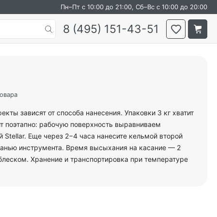
Пн–Пт с 10:00 до 21:00, Сб–Вс с 10:00 до 20:00
8 (495) 151-43-51
товара
екты зависят от способа нанесения. Упаковки 3 кг хватит
ит поэтапно: рабочую поверхность выравниваем
 Stellar. Еще через 2−4 часа нанесите кельмой второй
гранью инструмента. Время высыхания на касание — 2
блеском. Хранение и транспортировка при температуре