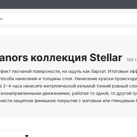
nors коллекция Stellar
103 
ффект песчаной поверхности, на ощупь как бархат. Итоговые эфф
способа нанесения и толщины слоя. Нанесение краски происход
ез 2−4 часа нанесите металлической кельмой тонкий ровный слой
разнонаправленными движениями, работая то одной, то другой 
анести защитное финишное покрытие с матовым или глянцевым 