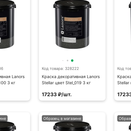
16
Код товара: 328222
Код то
ивная Lanors
Краска декоративная Lanors
Краска
_100 3 кг
Stellar цвет Stel_019 3 кг
Stellar
17233 ₽/шт.
17233
ине
Образец в магазине
Образ