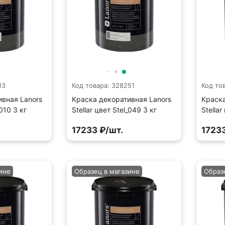
13
Код товара: 328251
Код то
ивная Lanors
Краска декоративная Lanors
Краска
_010 3 кг
Stellar цвет Stel_049 3 кг
Stellar
17233 ₽/шт.
17233
ине
Образец в магазине
Образ