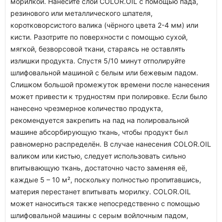
морилкой. Нанесите слой COLOR.OIL с помощью пада,
резинового или металлического шпателя,
коротковорсистого валика (чёрного цвета 2-4 мм) или
кисти. Разотрите по поверхности с помощью сухой,
мягкой, безворсовой ткани, стараясь не оставлять
излишки продукта. Спустя 5/10 минут отполируйте
шлифовальной машиной с белым или бежевым падом.
Слишком большой промежуток времени после нанесения
может привести к трудностям при полировке. Если было
нанесено чрезмерное количество продукта,
рекомендуется закрепить на пад на полировальной
машине абсорбирующую ткань, чтобы продукт был
равномерно распределён. В случае нанесения COLOR.OIL
валиком или кистью, следует использовать сильно
впитывающую ткань, достаточно часто заменяя её,
каждые 5 – 10 м², поскольку полностью пропитавшись,
материя перестанет впитывать морилку. COLOR.OIL
может наноситься также непосредственно с помощью
шлифовальной машины с серым войлочным падом,