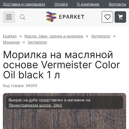
Доставка и самовывоз
Оплата
О компании
Контакты
Eparket
Масла, лаки, лазури и морилки
Vermeister
Морилки
Vermeister
Морилка на масляной
основе Vermeister Color
Oil black 1 л
Код товара: 56003
Выкрас на дубе представлен в магазине на
Ленинградском шоссе, 34к2