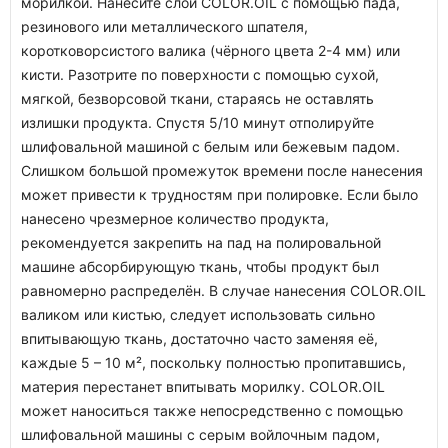
морилкой. Нанесите слой COLOR.OIL с помощью пада,
резинового или металлического шпателя,
коротковорсистого валика (чёрного цвета 2-4 мм) или
кисти. Разотрите по поверхности с помощью сухой,
мягкой, безворсовой ткани, стараясь не оставлять
излишки продукта. Спустя 5/10 минут отполируйте
шлифовальной машиной с белым или бежевым падом.
Слишком большой промежуток времени после нанесения
может привести к трудностям при полировке. Если было
нанесено чрезмерное количество продукта,
рекомендуется закрепить на пад на полировальной
машине абсорбирующую ткань, чтобы продукт был
равномерно распределён. В случае нанесения COLOR.OIL
валиком или кистью, следует использовать сильно
впитывающую ткань, достаточно часто заменяя её,
каждые 5 – 10 м², поскольку полностью пропитавшись,
материя перестанет впитывать морилку. COLOR.OIL
может наноситься также непосредственно с помощью
шлифовальной машины с серым войлочным падом,