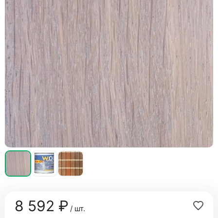
8 592 ₽
/ шт.