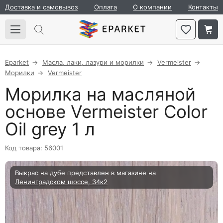
Доставка и самовывоз
Оплата
О компании
Контакты
Eparket
Масла, лаки, лазури и морилки
Vermeister
Морилки
Vermeister
Морилка на масляной
основе Vermeister Color
Oil grey 1 л
Код товара: 56001
Выкрас на дубе представлен в магазине на
Ленинградском шоссе, 34к2