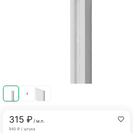
315 ₽
/ м.п.
945 ₽ / штука