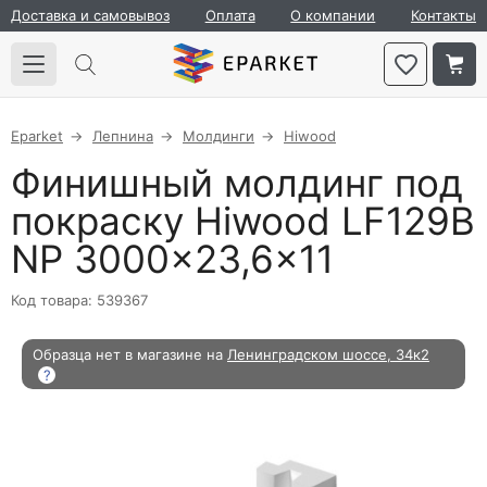
Доставка и самовывоз
Оплата
О компании
Контакты
Eparket
Лепнина
Молдинги
Hiwood
Финишный молдинг под
покраску Hiwood LF129B
NP 3000×23,6×11
Код товара: 539367
Образца нет в магазине на
Ленинградском шоссе, 34к2
?