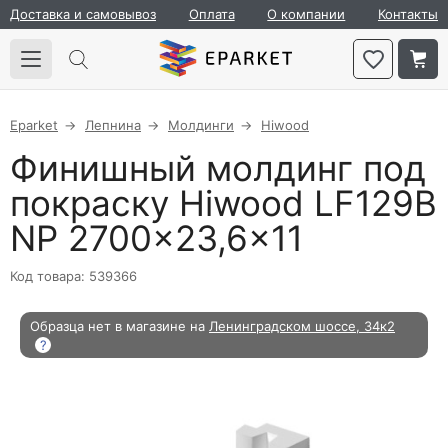
Доставка и самовывоз
Оплата
О компании
Контакты
Eparket
Лепнина
Молдинги
Hiwood
Финишный молдинг под
покраску Hiwood LF129B
NP 2700×23,6×11
Код товара: 539366
Образца нет в магазине на
Ленинградском шоссе, 34к2
?