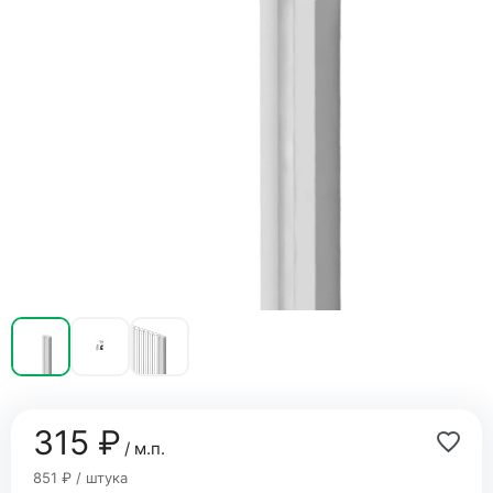
315 ₽
/ м.п.
851 ₽ / штука