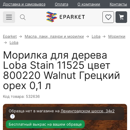
Доставка и самовывоз
Оплата
О компании
Контакты
Eparket
Масла, лаки, лазури и морилки
Loba
Морилки
Loba
Морилка для дерева
Loba Stain 11525 цвет
800220 Walnut Грецкий
орех 0,1 л
Код товара: 532636
Образца нет в магазине на
Ленинградском шоссе, 34к2
?
Бесплатный выкрас на вашем образце